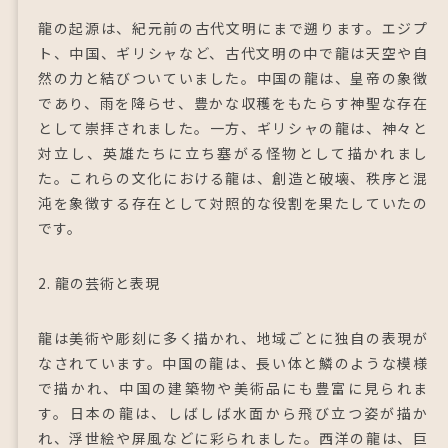
龍の起源は、紀元前の古代文明にまで遡ります。エジプ
ト、中国、ギリシャなど、古代文明の中で龍は天空や自
然の力と結びついていました。中国の龍は、皇帝の象徴
であり、雨を降らせ、豊かな収穫をもたらす神聖な存在
として崇拝されました。一方、ギリシャの龍は、神々と
対立し、英雄たちに立ち塞がる怪物として描かれまし
た。これらの文化における龍は、創造と破壊、秩序と混
沌を象徴する存在として対照的な役割を果たしていたの
です。
2. 龍の芸術と表現
龍は美術や彫刻に多く描かれ、地域ごとに独自の表現が
なされています。中国の龍は、長い体と鱗のような模様
で描かれ、中国の建築物や美術品にも豊富に見られま
す。日本の龍は、しばしば水面から飛び立つ姿が描か
れ、浮世絵や屏風などに彩られました。西洋の龍は、巨