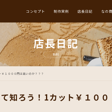
コンセプト
制作実例
店長日記
なの
店長日記
BLOG
ト￥１０００円は高いのか？？？
て知ろう！1カット￥１００
？